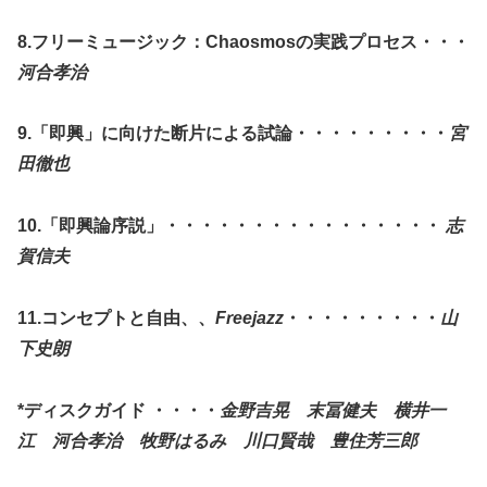
8.フリーミュージック：Chaosmosの実践プロセス・・・
河合孝治
9.「即興」に向けた断片による試論・・・・・・・・・
宮
田徹也
10.「即興論序説」・・・・・・・・・・・・・・・・
志
賀信夫
11.コンセプトと自由、、
Freejazz
・・・・・・・・・
山
下史朗
*ディスクガイド ・・・・
金野吉晃 末冨健夫 横井一
江 河合孝治
牧野はるみ
川口賢哉 豊住芳三郎