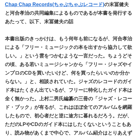
Chap Chap Records(ちゃぷちゃぷレコード)
の末冨健夫
と河合孝治の共同編集によるものであるが本書を発行する
あたって、以下、末冨健夫の話
本書出版のきっかけは、もう何年も前になるが、河合孝治
による「フリー・ミュージックの本を出すから協力して欲
しい。」という雲をつかむような一言だった。ちょうどそ
の頃、ある若いミュージシャンから「フリー・ジャズやイ
ンプロのCDを買いたいけど、何を買ったらいいのか分か
らない。」と、相談されていた。ジャズのレコードのガイ
ド本はたくさん出ているが、フリーに特化したガイド本は
全く無かった。上村二男氏編纂の三冊の「ジャズ・レコー
ド・ブック」が有るが、これはほぼ全てのアルバムを網羅
したもので、初心者だと逆に途方に暮れるだろう。だが、
ただのLPやCDのガイド本にはしたくないということもあ
り、読み物があくまで中心で、アルバム紹介はとりあえず